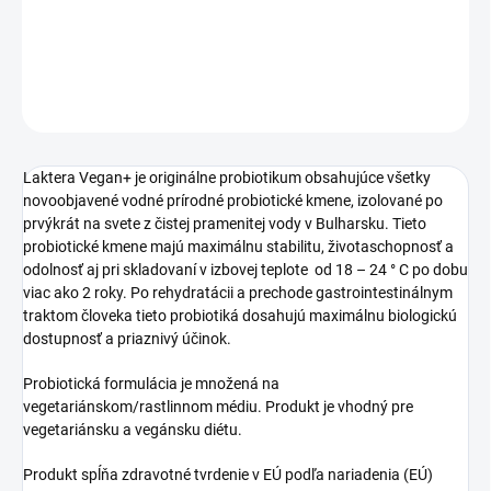
a vegánskej diéte
DETAILNÉ INFORMÁCIE
OPÝTAŤ SA
Laktera Vegan+ je originálne probiotikum obsahujúce všetky
novoobjavené vodné prírodné probiotické kmene, izolované po
prvýkrát na svete z čistej pramenitej vody v Bulharsku. Tieto
probiotické kmene majú maximálnu stabilitu, životaschopnosť a
odolnosť aj pri skladovaní v izbovej teplote od 18 – 24 ° C po dobu
viac ako 2 roky. Po rehydratácii a prechode gastrointestinálnym
traktom človeka tieto probiotiká dosahujú maximálnu biologickú
dostupnosť a priaznivý účinok.
Probiotická formulácia je množená na
vegetariánskom/rastlinnom médiu. Produkt je vhodný pre
vegetariánsku a vegánsku diétu.
Produkt spĺňa zdravotné tvrdenie v EÚ podľa nariadenia (EÚ)