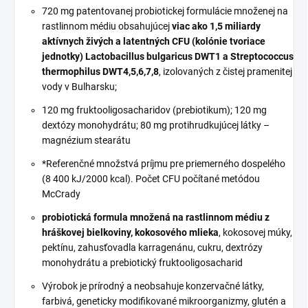
720 mg patentovanej probiotickej formulácie množenej na
rastlinnom médiu obsahujúcej
viac ako 1,5 miliardy
aktívnych živých a latentných CFU (kolónie tvoriace
jednotky) Lactobacillus bulgaricus DWT1 a Streptococcus
thermophilus DWT4,5,6,7,8
, izolovaných z čistej pramenitej
vody v Bulharsku;
120 mg fruktooligosacharidov (prebiotikum); 120 mg
dextózy monohydrátu; 80 mg protihrudkujúcej látky –
magnézium stearátu
*Referenčné množstvá príjmu pre priemerného dospelého
(8 400 kJ/2000 kcal). Počet CFU počítané metódou
McCrady
probiotická formula množená na rastlinnom médiu z
hráškovej bielkoviny, kokosového mlieka
, kokosovej múky,
pektínu, zahusťovadla karragenánu, cukru, dextrózy
monohydrátu a prebiotický fruktooligosacharid
Výrobok je prírodný a neobsahuje konzervačné látky,
farbivá, geneticky modifikované mikroorganizmy, glutén a