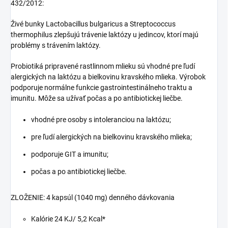
432/2012:
Živé bunky Lactobacillus bulgaricus a Streptococcus
thermophilus zlepšujú trávenie laktózy u jedincov, ktorí majú
problémy s trávením laktózy.
Probiotiká pripravené rastlinnom mlieku sú vhodné pre ľudí
alergických na laktózu a bielkovinu kravského mlieka. Výrobok
podporuje normálne funkcie gastrointestinálneho traktu a
imunitu. Môže sa užívať počas a po antibiotickej liečbe.
vhodné pre osoby s intoleranciou na laktózu;
pre ľudí alergických na bielkovinu kravského mlieka;
podporuje GIT a imunitu;
počas a po antibiotickej liečbe.
ZLOŽENIE: 4 kapsúl (1040 mg) denného dávkovania
Kalórie 24 KJ/ 5,2 Kcal*