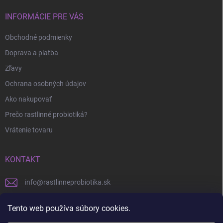
p
t
r
i
INFORMÁCIE PRE VÁS
v
e
k
Obchodné podmienky
y
v
Doprava a platba
ý
p
Zľavy
i
Ochrana osobných údajov
s
u
Ako nakupovať
Prečo rastlinné probiotiká?
Vrátenie tovaru
KONTAKT
info
@
rastlinneprobiotika.sk
+421 948 776 815
Tento web používa súbory cookies.