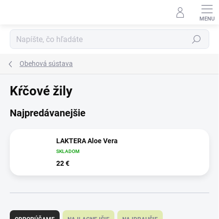
Prejsť
na
obsah
Hľadať
Obehová sústava
Kŕčové žily
Najpredávanejšie
LAKTERA Aloe Vera
SKLADOM
22 €
R
a