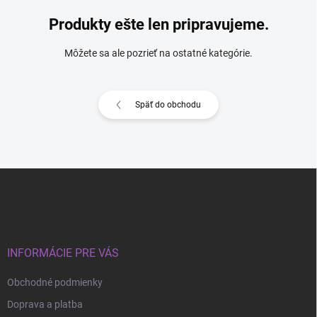
Produkty ešte len pripravujeme.
Môžete sa ale pozrieť na ostatné kategórie.
Späť do obchodu
Z
á
p
ä
t
i
INFORMÁCIE PRE VÁS
e
Obchodné podmienky
Doprava a platba