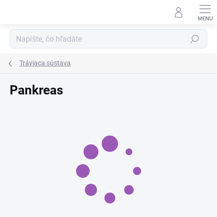
Prejsť
na
obsah
Hľadať
Tráviaca sústava
Pankreas