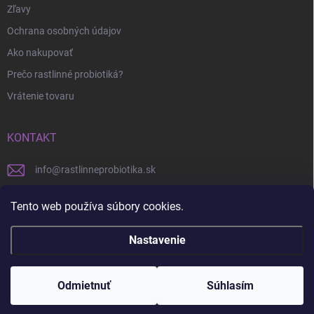
Zľavy
Ochrana osobných údajov
Ako nakupovať
Prečo rastlinné probiotiká?
Vrátenie tovaru
KONTAKT
info
@
rastlinneprobiotika.sk
+421 948 776 815
Tento web používa súbory cookies.
Nastavenie
Copyright 2026
Rastlinné probiotiká.sk
. Všetky práva vyhradené.
Odmietnuť
Súhlasím
Vytvoril Shoptet
— Úprava
TKD